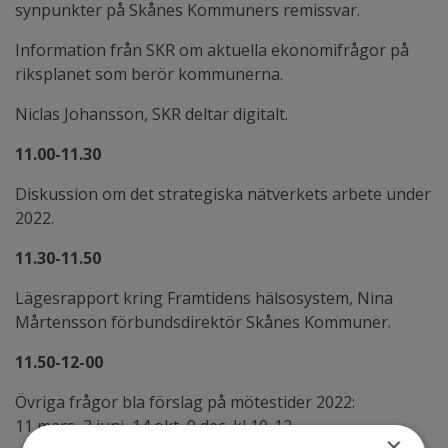
synpunkter på Skånes Kommuners remissvar.
Information från SKR om aktuella ekonomifrågor på
riksplanet som berör kommunerna.
Niclas Johansson, SKR deltar digitalt.
11.00-11.30
Diskussion om det strategiska nätverkets arbete under
2022.
11.30-11.50
Lägesrapport kring Framtidens hälsosystem, Nina
Mårtensson förbundsdirektör Skånes Kommuner.
11.50-12-00
Övriga frågor bla förslag på mötestider 2022:
11 mars, 3 juni, 14 okt, 9 dec, kl 10-12.
×