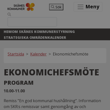
Meny
Sök
HEM
OM SKÅNES KOMMUNER
STYRNING
STRATEGISKA OMRÅDEN
KALENDER
Startsida
>
Kalender
>
Ekonomichefsmöte
EKONOMICHEFSMÖTE
PROGRAM
10.00-11.00
Remiss ”En god kommunal hushållning”. Information
om SKR:s remissvar samt genomgång av och