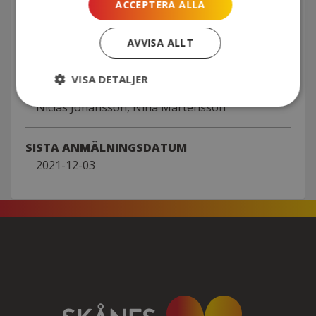
ACCEPTERA ALLA
MÅLGRUPP
AVVISA ALLT
Det strategiska nätverket för ekonomichefer
VISA DETALJER
MEDVERKANDE
Niclas Johansson, Nina Mårtensson
SISTA ANMÄLNINGSDATUM
2021-12-03