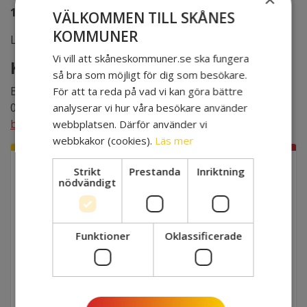
12.00-13.00
VÄLKOMMEN TILL SKÅNES
KOMMUNER
Lunch på Scandic Star Hotel
Vi vill att skåneskommuner.se ska fungera
KONTAKTPERSON
så bra som möjligt för dig som besökare.
Björn Sjölin
För att ta reda på vad vi kan göra bättre
0728-85 47 35
analyserar vi hur våra besökare använder
bjorn.sjolin@skaneskommuner.se
webbplatsen. Därför använder vi
webbkakor (cookies).
Läs mer
Strikt
Prestanda
Inriktning
DECEMBER
10
EVENEMANGSINFO
nödvändigt
NÄR
Funktioner
Oklassificerade
2021-12-10 10:00 - 12:00
VAR
Scandic Star Hotel, Lund