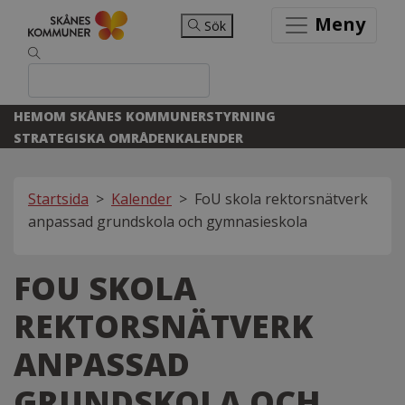
Meny
Sök
HEM
OM SKÅNES KOMMUNER
STYRNING
STRATEGISKA OMRÅDEN
KALENDER
Startsida
>
Kalender
>
FoU skola rektorsnätverk
anpassad grundskola och gymnasieskola
FOU SKOLA
REKTORSNÄTVERK
ANPASSAD
GRUNDSKOLA OCH