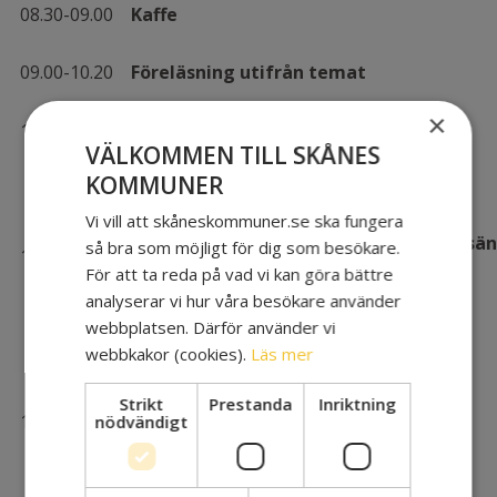
08.30-09.00
Kaffe
09.00-10.20
Föreläsning utifrån temat
×
10:20-10.40
Fika
VÄLKOMMEN TILL SKÅNES
KOMMUNER
Vi vill att skåneskommuner.se ska fungera
Gruppdiskussioner utifrån i förväg utsän
så bra som möjligt för dig som besökare.
10.40-11.40
frågor
För att ta reda på vad vi kan göra bättre
analyserar vi hur våra besökare använder
webbplatsen. Därför använder vi
webbkakor (cookies).
Läs mer
Strikt
Prestanda
Inriktning
11.40-12.00
Avslutning och omvärldsanalys
nödvändigt