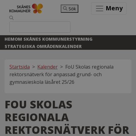
Meny
Sök
HEM
OM SKÅNES KOMMUNER
STYRNING
STRATEGISKA OMRÅDEN
KALENDER
Startsida
>
Kalender
>
FoU Skolas regionala
rektorsnätverk för anpassad grund- och
gymnasieskola läsåret 25/26
FOU SKOLAS
REGIONALA
REKTORSNÄTVERK FÖR