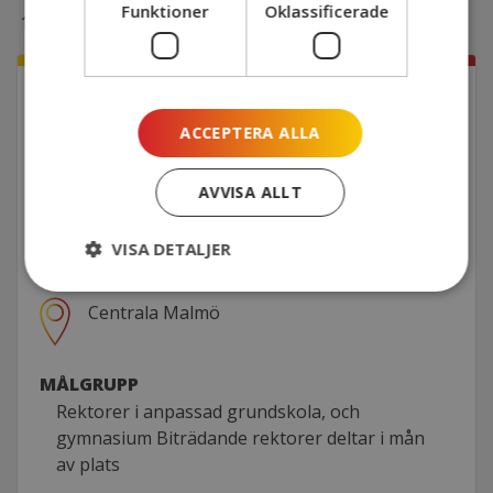
Funktioner
Oklassificerade
12.00-13.00
Lunch
OKTOBER
01
EVENEMANGSINFO
ACCEPTERA ALLA
NÄR
AVVISA ALLT
2025-10-01 08:30 - 13:00
VISA DETALJER
VAR
Centrala Malmö
MÅLGRUPP
Rektorer i anpassad grundskola, och
gymnasium Biträdande rektorer deltar i mån
av plats