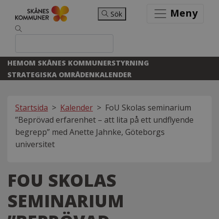
Meny
Sök
HEM
OM SKÅNES KOMMUNER
STYRNING
STRATEGISKA OMRÅDEN
KALENDER
Startsida
>
Kalender
>
FoU Skolas seminarium
”Beprövad erfarenhet – att lita på ett undflyende
begrepp” med Anette Jahnke, Göteborgs
universitet
FOU SKOLAS
SEMINARIUM