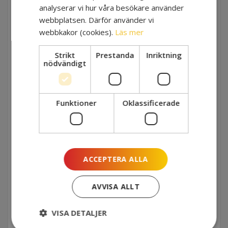
analyserar vi hur våra besökare använder
NÄR
webbplatsen. Därför använder vi
webbkakor (cookies).
Läs mer
2022-08-30 10:00 - 12:00
Strikt
Prestanda
Inriktning
VAR
nödvändigt
Centrala Malmö och digitalt. Plats och länk
skickas till anmälda deltagare.
Funktioner
Oklassificerade
MÅLGRUPP
Skolledare, utvecklingsledare, lektorer,
skolpolitiker m.fl. ledande befattningar inom
skolan.
ACCEPTERA ALLA
MEDVERKANDE
Fil. dr Anette Jahnke
AVVISA ALLT
SISTA ANMÄLNINGSDATUM
VISA DETALJER
2022-08-10