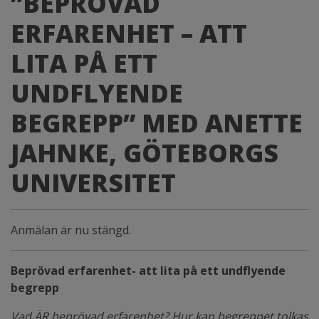
”BEPRÖVAD
ERFARENHET – ATT
LITA PÅ ETT
UNDFLYENDE
BEGREPP” MED ANETTE
JAHNKE, GÖTEBORGS
UNIVERSITET
Anmälan är nu stängd.
Beprövad erfarenhet- att lita på ett undflyende
begrepp
Vad ÄR beprövad erfarenhet? Hur kan begreppet tolkas