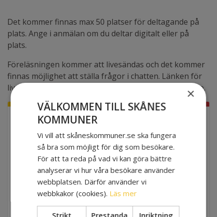
Det kommer finnas max 50 platser för deltagande på
plats. Ange i anmälan om du deltar digitalt eller på
plats.
Föreläsningen kommer att livesändas och det kommer
finnas möjlighet att ställa frågor i chatten. Länken för
livesänd föreläsning skickas till alla anmälda deltagare.
×
VÄLKOMMEN TILL SKÅNES
KOMMUNER
OKTOBER
05
EVENEMANGSINFO
Vi vill att skåneskommuner.se ska fungera
så bra som möjligt för dig som besökare.
För att ta reda på vad vi kan göra bättre
NÄR
analyserar vi hur våra besökare använder
2022-10-05 10:00 - 12:00
webbplatsen. Därför använder vi
webbkakor (cookies).
Läs mer
VAR
Centrala Malmö och digitalt. Plats och länk
Strikt
Prestanda
Inriktning