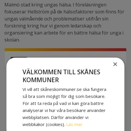
Malmö stad kring ungas hälsa
. I föreläsningen
fokuserar Hellström på
de hälsofaktorer som finns för
ungas välmående och
problematiser
utifrån sin
forskning
kring hur vi genom ledarskap och
organsiering
kan
arbete för en bättre hälsa för unga i
skolan.
APRIL
×
11
EVENEMANGSINFO
VÄLKOMMEN TILL SKÅNES
KOMMUNER
NÄR
Vi vill att skåneskommuner.se ska fungera
2024-04-11 09:30 - 12:00
så bra som möjligt för dig som besökare.
För att ta reda på vad vi kan göra bättre
VAR
analyserar vi hur våra besökare använder
Elite Plaza i Malmö samt digitalt.
webbplatsen. Därför använder vi
Föreläsningen spelas in.
webbkakor (cookies).
Läs mer