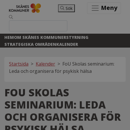
Meny
Sök
HEM
OM SKÅNES KOMMUNER
STYRNING
STRATEGISKA OMRÅDEN
KALENDER
Startsida
>
Kalender
>
FoU Skolas seminarium: ​
Leda och organisera för psykisk hälsa
FOU SKOLAS
SEMINARIUM: ​LEDA
OCH ORGANISERA FÖR
PSYKISK HÄLSA