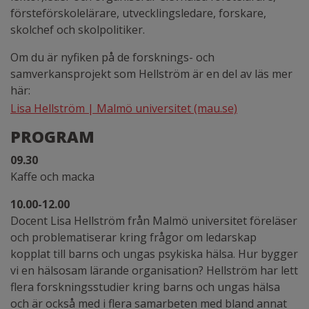
försteförskolelärare, utvecklingsledare, forskare,
skolchef och skolpolitiker.
Om du är nyfiken på de forsknings- och
samverkansprojekt som Hellström är en del av läs mer
här:
Lisa Hellström | Malmö universitet (mau.se)
PROGRAM
09.30
Kaffe och macka
10.00-12.00
Docent Lisa Hellström från
Malmö universitet
föreläs
er
och problematiserar
kring
frågor om ledarskap
kopplat till barns och ungas
psykisk
a hälsa. Hur bygger
vi en hälsosam lärande organisation?
Hellström har
lett
flera forskningsstudier kring barns och ungas hälsa
och är också
med i flera samarbeten med bland annat