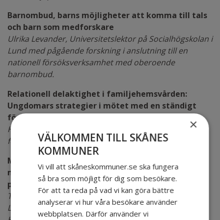
Barnombud, barns möjligheter att komma till tals
och barn som medforskare
Ulrika Levander, Universitetslektor på Socialhögskolan i
Lund med pågående forskning i anslutning till en
nationell försöksverksamhet med oberoende
barnombud.
Relationell delaktighet i familjehemsvården:
Ungdomars strategier i mötet med en ständigt
föränderlig publik
×
Helene Hardenstedt, Doktorand inom Forskarskolan
VÄLKOMMEN TILL SKÅNES
för yrkesverksamma
KOMMUNER
Marknadisering och omförhandlade relationer
Vi vill att skåneskommuner.se ska fungera
mellan socialtjänst, familjehem och familjer med
så bra som möjligt för dig som besökare.
placerade barn
För att ta reda på vad vi kan göra bättre
Teres Hjärpe, Universitetslektor på Socialhögskolan i
analyserar vi hur våra besökare använder
Lund och knuten till FoU Sjuhärad Välfärd vid
webbplatsen. Därför använder vi
Högskolan i Borås