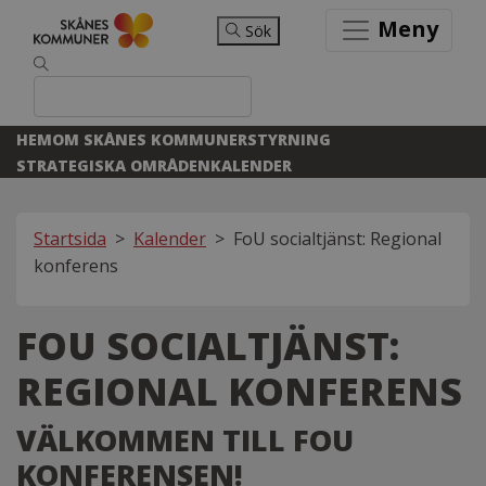
Meny
Sök
HEM
OM SKÅNES KOMMUNER
STYRNING
STRATEGISKA OMRÅDEN
KALENDER
Startsida
>
Kalender
>
FoU socialtjänst: Regional
konferens
FOU SOCIALTJÄNST:
REGIONAL KONFERENS
VÄLKOMMEN TILL FOU
KONFERENSEN!