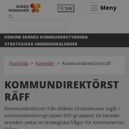
Meny
Sök
HEM
OM SKÅNES KOMMUNER
STYRNING
STRATEGISKA OMRÅDEN
KALENDER
Startsida
>
Kalender
>
Kommundirektörsträff
KOMMUNDIREKTÖRST
RÄFF
Kommundirektörer från Skånes 33 kommuner ingår i
kommundirektörsgruppen (KD-gruppen). De bereder
ärenden, pekar ut strategiska frågor för kommunerna i