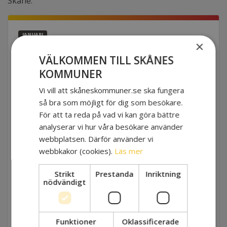
Skåne.
JANUARI
15
EVENEMANGSINFO
×
VÄLKOMMEN TILL SKÅNES
KOMMUNER
NÄR
Vi vill att skåneskommuner.se ska fungera
2021-01-15 13:00 - 15:30
så bra som möjligt för dig som besökare.
För att ta reda på vad vi kan göra bättre
VAR
analyserar vi hur våra besökare använder
Digitalt
webbplatsen. Därför använder vi
webbkakor (cookies).
Läs mer
MÅLGRUPP
Strikt
Prestanda
Inriktning
Kommundirektörer
nödvändigt
MEDVERKANDE
Nina Mårtensson, förbundsdirektör
Funktioner
Oklassificerade