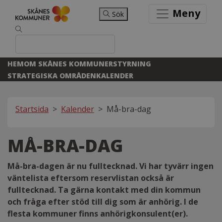
Meny
Sök
HEM
OM SKÅNES KOMMUNER
STYRNING
STRATEGISKA OMRÅDEN
KALENDER
Startsida
>
Kalender
>
Må-bra-dag
MÅ-BRA-DAG
Må-bra-dagen är nu fulltecknad. Vi har tyvärr ingen
väntelista eftersom reservlistan också är
fulltecknad. Ta gärna kontakt med din kommun
och fråga efter stöd till dig som är anhörig. I de
flesta kommuner finns anhörigkonsulent(er).