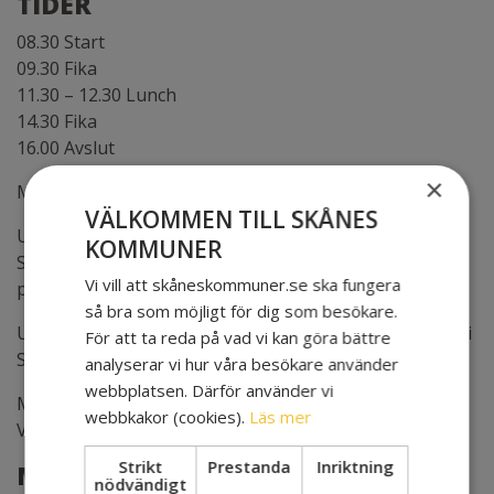
TIDER
08.30 Start
09.30 Fika
11.30 – 12.30 Lunch
14.30 Fika
16.00 Avslut
×
Max 20 deltagare
VÄLKOMMEN TILL SKÅNES
Utbildningen är en del i Skånes Kommuner och Region
KOMMUNER
Skånes arbete med den statliga överenskommelsen
Vi vill att skåneskommuner.se ska fungera
psykisk hälsa och suicidprevention.
så bra som möjligt för dig som besökare.
Utbildningen är kostnadsfri och riktar sig till anställda i
För att ta reda på vad vi kan göra bättre
Skånes kommuner och Region Skåne.
analyserar vi hur våra besökare använder
webbplatsen. Därför använder vi
Maximalt två deltagare per kommun eller verksamhet.
webbkakor (cookies).
Läs mer
Vid stort intresse fördelas platserna geografiskt.
Strikt
Prestanda
Inriktning
MI-TRÄNARE:
nödvändigt