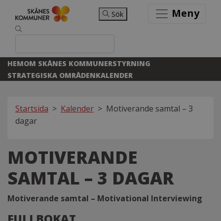
Meny
Sök
HEM
OM SKÅNES KOMMUNER
STYRNING
STRATEGISKA OMRÅDEN
KALENDER
Startsida
>
Kalender
>
Motiverande samtal – 3
dagar
MOTIVERANDE
SAMTAL – 3 DAGAR
Motiverande samtal – Motivational Interviewing
FULLBOKAT