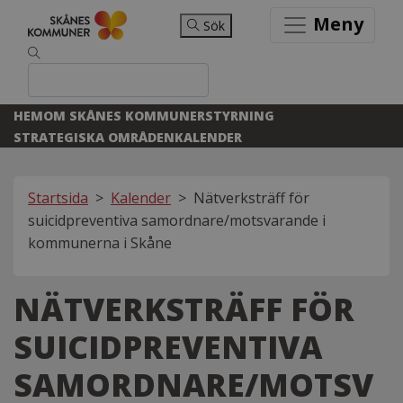
Meny
Sök
HEM
OM SKÅNES KOMMUNER
STYRNING
STRATEGISKA OMRÅDEN
KALENDER
Startsida
>
Kalender
>
Nätverksträff för
suicidpreventiva samordnare/motsvarande i
kommunerna i Skåne
NÄTVERKSTRÄFF FÖR
SUICIDPREVENTIVA
SAMORDNARE/MOTSV