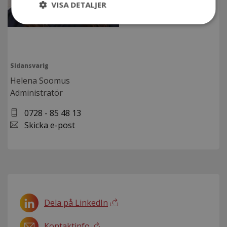
VISA DETALJER
Sidansvarig
Helena Soomus
Administratör
0728 - 85 48 13
Skicka e-post
Dela på LinkedIn
Kontaktinfo