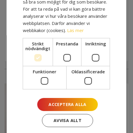
så bra som möjligt för dig som besökare.
MÅLGRUPP
För att ta reda på vad vi kan göra bättre
Suicidpreventiva samordnare/motsvarande i
analyserar vi hur våra besökare använder
kommunerna i Skåne.
webbplatsen. Därför använder vi
webbkakor (cookies).
Läs mer
SISTA ANMÄLNINGSDATUM
Strikt
Prestanda
Inriktning
2023-01-12
nödvändigt
Funktioner
Oklassificerade
ACCEPTERA ALLA
AVVISA ALLT