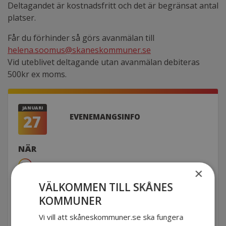
Deltagandet är kostnadsfritt och det är begränsat antal
platser.
Får du förhinder så görs avanmälan till
helena.soomus@skaneskommuner.se
Vid uteblivet deltagande utan avanmälan debiteras
500kr ex moms.
JANUARI
27
EVENEMANGSINFO
NÄR
2023-01-27 09:00 - 12:00
×
VÄLKOMMEN TILL SKÅNES
VAR
KOMMUNER
Grand Hotel, Bantorget 1, Lund
Vi vill att skåneskommuner.se ska fungera