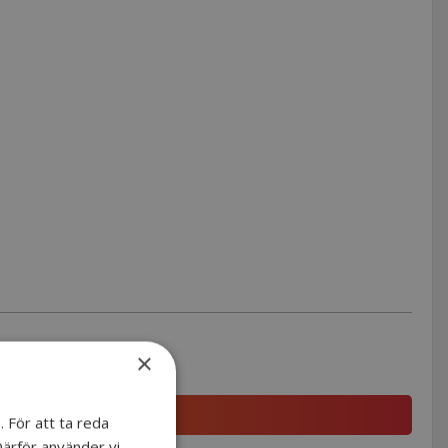
×
 För att ta reda
Därför använder vi