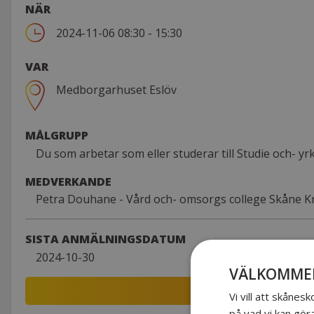
NÄR
2024-11-06 08:30 - 15:30
VAR
Medborgarhuset Eslöv
MÅLGRUPP
Du som arbetar som eller studerar till Studie och- y
MEDVERKANDE
Petra Douhane - Vård och- omsorgs college Skåne Kri
SISTA ANMÄLNINGSDATUM
2024-10-30
VÄLKOMMEN
Vi vill att skåne
på vad vi kan gör