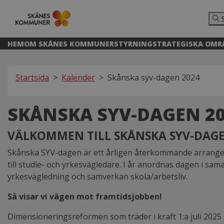
HEM
OM SKÅNES KOMMUNER
STYRNING
STRATEGISKA OMR
Startsida
>
Kalender
>
Skånska syv-dagen 2024
SKÅNSKA SYV-DAGEN 2
VÄLKOMMEN TILL SKÅNSKA SYV-DAGEN
Skånska SYV-dagen är ett årligen återkommande arrangeman
till studie- och yrkesvägledare. I år anordnas dagen i sam
yrkesvägledning och samverkan skola/arbetsliv.
Så visar vi vägen mot framtidsjobben
!
Dimensioneringsreformen som träder i kraft 1:a juli 202