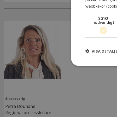
webbkakor (cooki
Strikt
nödvändigt
VISA DETALJ
Sidansvarig
Petra Douhane
Regional processledare