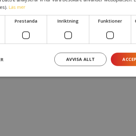
es).
Läs mer
Prestanda
Inriktning
Funktioner
ER
AVVISA ALLT
ACCE