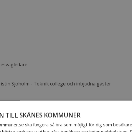
rkesvägledare
stin Sjöholm - Teknik college och inbjudna gäster
 TILL SKÅNES KOMMUNER
Anmäl dig här
skommuner.se ska fungera så bra som möjligt för dig som besökare.
a bättre analyserar vi hur våra besökare använder webbplatsen. 