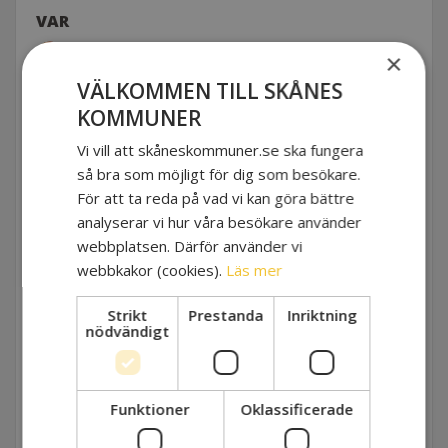
VAR
Skånes Kommuner, Fabriksgatan 2F, 222 35
×
Lund
VÄLKOMMEN TILL SKÅNES
KOMMUNER
MÅLGRUPP
Medarbetare inom vård- och omsorg.
Vi vill att skåneskommuner.se ska fungera
så bra som möjligt för dig som besökare.
MEDVERKANDE
För att ta reda på vad vi kan göra bättre
Petra Douhane
analyserar vi hur våra besökare använder
webbplatsen. Därför använder vi
SISTA ANMÄLNINGSDATUM
webbkakor (cookies).
Läs mer
2025-11-18
Strikt
Prestanda
Inriktning
nödvändigt
AVANMÄLAN
Om du skulle få förhinder så meddela detta
via mail till utbildningsansvarig snarast men
senast 10 dagar innan utbildningsstart. Om
Funktioner
Oklassificerade
du uteblir och inte kan uppvisa ett sjukintyg