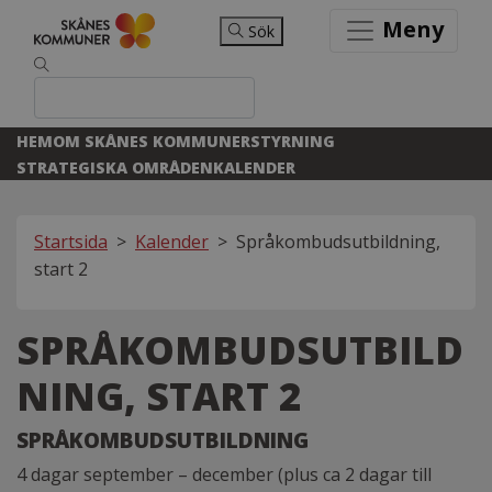
Meny
Sök
HEM
OM SKÅNES KOMMUNER
STYRNING
STRATEGISKA OMRÅDEN
KALENDER
Startsida
>
Kalender
>
Språkombudsutbildning,
start 2
SPRÅKOMBUDSUTBILD
NING, START 2
SPRÅKOMBUDSUTBILDNING
4 dagar september – december (plus ca 2 dagar till