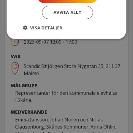
SEPTEMBER
AVVISA ALLT
07
EVENEMANGSINFO
VISA DETALJER
NÄR
2023-09-07 13:00 - 17:00
VAR
Scandic S:t Jörgen Stora Nygatan 35, 211 37
Malmö
MÅLGRUPP
Representanter för den kommunala elevhälsa
i Skåne.
MEDVERKANDE
Emma Jansson, Johan Norén och Niclas
Clausenborg, Skånes Kommuner. Anna Ohlin,