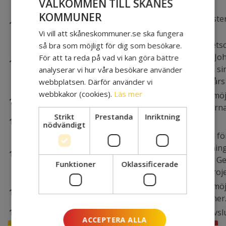
VÄLKOMMEN TILL SKÅNES
för eftermiddagen.
KOMMUNER
Inera presenterar tjänst
13:30
Inera
journalen.
Vi vill att skåneskommuner.se ska fungera
Malin Berg (verksamhetsc
så bra som möjligt för dig som besökare.
medicinska insats) och J
För att ta reda på vad vi kan göra bättre
14:00
Kristianstad
(systemförvaltare) dela si
analyserar vi hur våra besökare använder
använt NPÖ under ett års 
webbplatsen. Därför använder vi
webbkakor (cookies).
Läs mer
Diskussionspunkt om möj
14:30
Diskussion
med NPÖ och 1177-journa
Strikt
Prestanda
Inriktning
15:00
FIKA
nödvändigt
Den regionala tjänsten f
samverkan vid utskrivning
15:30
Mina planer
planering presenteras. G
Funktioner
Oklassificerade
och implementationsproje
Diskussionspunkt om möj
16:15
Diskussion
med tjänsten Mina planer
16:45
Avslutning
Sammanfattning och avsl
ACCEPTERA ALLA