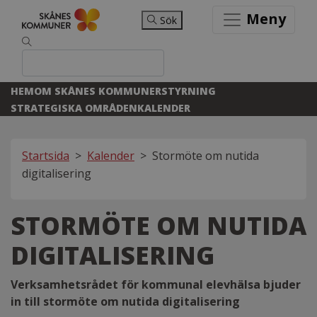
Meny
Sök
HEM
OM SKÅNES KOMMUNER
STYRNING
STRATEGISKA OMRÅDEN
KALENDER
Startsida
>
Kalender
>
Stormöte om nutida
digitalisering
STORMÖTE OM NUTIDA
DIGITALISERING
Verksamhetsrådet för kommunal elevhälsa bjuder
in till stormöte om nutida digitalisering