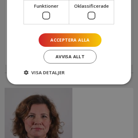
Funktioner
Oklassificerade
MÅLGRUPP
Socialchefer/motsvarande, samt samtliga
deltagare från områdesnätverk
ACCEPTERA ALLA
SISTA ANMÄLNINGSDATUM
2024-11-08
AVVISA ALLT
VISA DETALJER