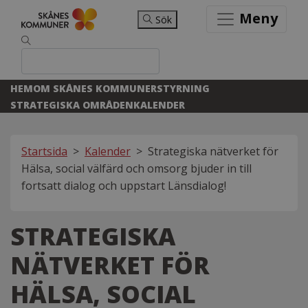
Meny
Sök
HEM
OM SKÅNES KOMMUNER
STYRNING
STRATEGISKA OMRÅDEN
KALENDER
Startsida
>
Kalender
>
Strategiska nätverket för
Hälsa, social välfärd och omsorg bjuder in till
fortsatt dialog och uppstart Länsdialog!
STRATEGISKA
NÄTVERKET FÖR
HÄLSA, SOCIAL