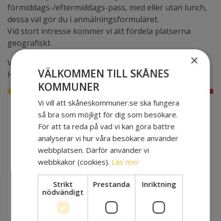
förmiddags-/eftermiddags-pass, med eller utan lunch,
dessa val gör du i anmälningsformuläret.
Vid stort intresse kommer vi att fördela platserna
geografiskt.
×
Varmt välkomna önskar det strategiska nätverket för
VÄLKOMMEN TILL SKÅNES
Hälsa, social välfärd och omsorg!
KOMMUNER
Vi vill att skåneskommuner.se ska fungera
NOVEMBER
så bra som möjligt för dig som besökare.
27
EVENEMANGSINFO
För att ta reda på vad vi kan göra bättre
analyserar vi hur våra besökare använder
NÄR
webbplatsen. Därför använder vi
webbkakor (cookies).
Läs mer
2024-11-27 09:00 - 16:00
Strikt
Prestanda
Inriktning
VAR
nödvändigt
Eslövs Medborgarhus, Kyrkogatan 1, Eslöv