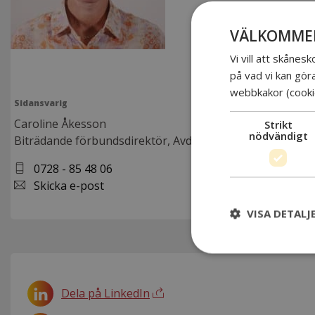
VÄLKOMMEN
Vi vill att skåne
på vad vi kan gör
webbkakor (cooki
Sidansvarig
Caroline Åkesson
Strikt
nödvändigt
Biträdande förbundsdirektör, Avdelningschef Utbildnin
0728 - 85 48 06
Skicka e-post
VISA DETALJ
Dela på LinkedIn