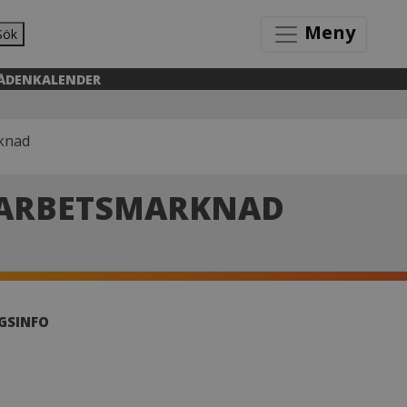
Meny
Sök
ÅDEN
KALENDER
rknad
 ARBETSMARKNAD
GSINFO