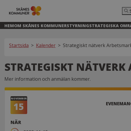
HEM
OM SKÅNES KOMMUNER
STYRNING
STRATEGISKA OMR
Startsida
>
Kalender
>
Strategiskt nätverk Arbetsma
STRATEGISKT NÄTVERK
Mer information och anmälan kommer.
NOVEMBER
15
EVENEMAN
NÄR