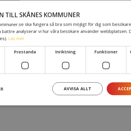
 TILL SKÅNES KOMMUNER
skommuner.se ska fungera så bra som möjligt för dig som besökare.
a bättre analyserar vi hur våra besökare använder webbplatsen. 
es).
Läs mer
Prestanda
Inriktning
Funktioner
g och arbetsmarknad
ER
AVVISA ALLT
ACCE