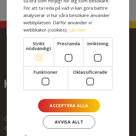
så bra som möjligt för dig som besökare.
För att ta reda på vad vi kan göra bättre
2023-09-29 13:00 - 15:30
analyserar vi hur våra besökare använder
webbplatsen. Därför använder vi
webbkakor (cookies).
Läs mer
Strikt
Prestanda
Inriktning
nödvändigt
Funktioner
Oklassificerade
ACCEPTERA ALLA
Om webbplatsen
AVVISA ALLT
Integritet