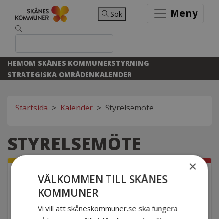
Meny
Sök
HEM
OM SKÅNES KOMMUNER
STYRNING
STRATEGISKA OMRÅDEN
KALENDER
Startsida
>
Kalender
>
Styrelsemöte
STYRELSEMÖTE
×
VÄLKOMMEN TILL SKÅNES
SEPTEMBER
29
EVENEMANGSINFO
KOMMUNER
Vi vill att skåneskommuner.se ska fungera
NÄR