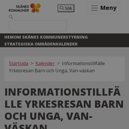
Meny
Sök
HEM
OM SKÅNES KOMMUNER
STYRNING
STRATEGISKA OMRÅDEN
KALENDER
Startsida
>
Kalender
>
Informationstillfälle
Yrkesresan Barn och Unga, Van-väskan
INFORMATIONSTILLFÄ
LLE YRKESRESAN BARN
OCH UNGA, VAN-
VÄSKAN