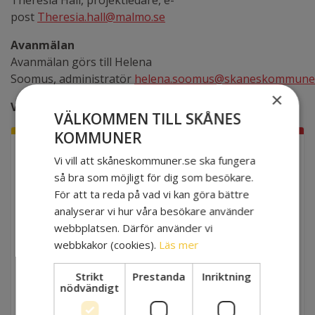
post
Theresia.hall@malmo.se
Avanmälan
Avanmälan görs till Helena
Soomus, administratör
helena.soomus@skaneskommuner
×
Välkomna!
VÄLKOMMEN TILL SKÅNES
KOMMUNER
JUNI
Vi vill att skåneskommuner.se ska fungera
04
EVENEMANGSINFO
så bra som möjligt för dig som besökare.
För att ta reda på vad vi kan göra bättre
NÄR
analyserar vi hur våra besökare använder
webbplatsen. Därför använder vi
2024-06-04 10:00 - 11:30
webbkakor (cookies).
Läs mer
VAR
Strikt
Prestanda
Inriktning
nödvändigt
Teams