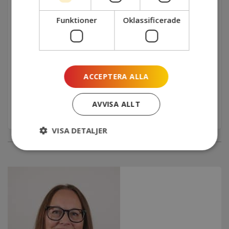
MEDVERKANDE
Funktioner
Oklassificerade
Theresia Hall, projektledare Yrkesresan Barn
och Unga
SISTA ANMÄLNINGSDATUM
ACCEPTERA ALLA
2024-05-31
AVVISA ALLT
Anmäl dig här
VISA DETALJER