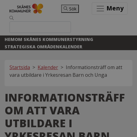
Meny
Sök
HEM
OM SKÅNES KOMMUNER
STYRNING
STRATEGISKA OMRÅDEN
KALENDER
Startsida
>
Kalender
>
Informationsträff om att
vara utbildare i Yrkesresan Barn och Unga
INFORMATIONSTRÄFF
OM ATT VARA
UTBILDARE I
YRKESRESAN BARN