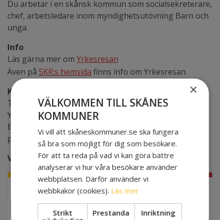
Du arbetar i en skånsk kommun som socialsekreterare,
chef, arbetsledare inom myndighetsutövning Barn och
unga.
Info
Läs gärna mer om
Yrkesresan
Även på
SKR:s hemsida
finns info om Yrkesresan.
×
Kontaktperson
VÄLKOMMEN TILL SKÅNES
Theresia Hall , strateg Skånes Kommuner och
KOMMUNER
Yrkesresan BoU i Skåne.
Eventuell avanmälan görs till Theresia: e-
Vi vill att skåneskommuner.se ska fungera
post:
theresia.hall@skaneskommuner.se
så bra som möjligt för dig som besökare.
För att ta reda på vad vi kan göra bättre
Välkommen med din anmälan!
analyserar vi hur våra besökare använder
webbplatsen. Därför använder vi
webbkakor (cookies).
Läs mer
APRIL
10
EVENEMANGSINFO
Strikt
Prestanda
Inriktning