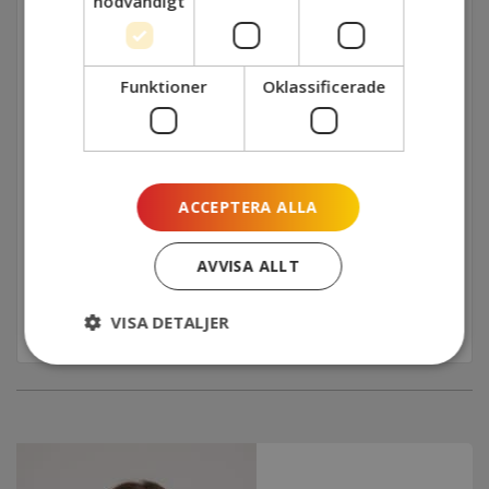
nödvändigt
NÄR
2025-04-10 10:00 - 12:00
Funktioner
Oklassificerade
VAR
Teams
ACCEPTERA ALLA
SISTA ANMÄLNINGSDATUM
2025-04-09
AVVISA ALLT
Anmäl dig här
VISA DETALJER