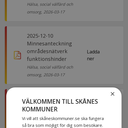
Hälsa, social välfärd och
omsorg, 2026-03-17
2025-12-10
Minnesanteckning
områdesnätverk
Ladda
funktionshinder
ner
Hälsa, social välfärd och
omsorg, 2026-03-17
×
2025-09-19
VÄLKOMMEN TILL SKÅNES
Minnesanteckning
KOMMUNER
områdesnätverk
Ladda
Vi vill att skåneskommuner.se ska fungera
funktionshinder
ner
så bra som möjligt för dig som besökare.