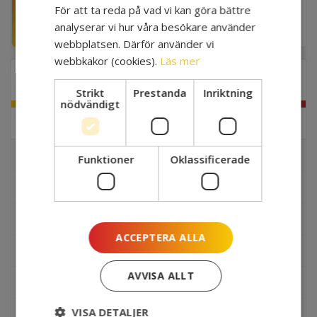
Hälsa, social välfärd och
För att ta reda på vad vi kan göra bättre
omsorg, 2026-03-17
analyserar vi hur våra besökare använder
webbplatsen. Därför använder vi
webbkakor (cookies).
Läs mer
STRATEGISKA OMRÅDEN
Strikt
Prestanda
Inriktning
nödvändigt
-
Hälsa, social välfärd och omsorg
Stän
unde
+
Barn och unga
Funktioner
Oklassificerade
Öpp
unde
Digitalisering inom socialtjänsten
+
Digitala tjänster
Öpp
unde
ACCEPTERA ALLA
Ekonomiskt bistånd
AVVISA ALLT
Frukostseminarium
VISA DETALJER
Funktionshinder