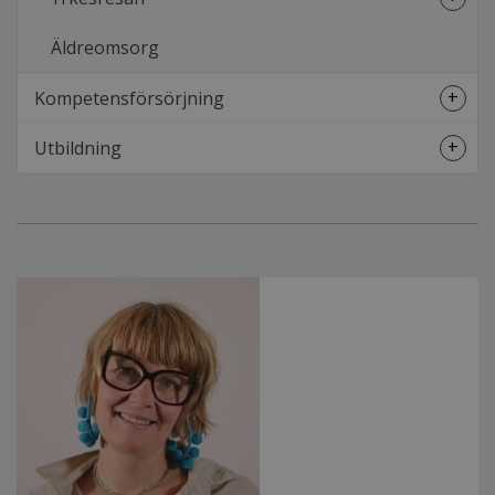
Öpp
unde
Äldreomsorg
+
Kompetensförsörjning
Öpp
unde
+
Utbildning
Öpp
unde