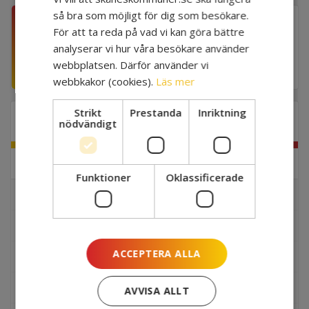
så bra som möjligt för dig som besökare.
Vårdsamverkan
Gå till
För att ta reda på vad vi kan göra bättre
Skåne hemsida
extern
analyserar vi hur våra besökare använder
sida
webbplatsen. Därför använder vi
Extern länk
webbkakor (cookies).
Läs mer
Strikt
Prestanda
Inriktning
STRATEGISKA OMRÅDEN
nödvändigt
-
Hälsa, social välfärd och omsorg
Stän
Funktioner
Oklassificerade
unde
+
Barn och unga
Öpp
unde
Digitalisering inom socialtjänsten
ACCEPTERA ALLA
+
Digitala tjänster
Öpp
unde
Ekonomiskt bistånd
AVVISA ALLT