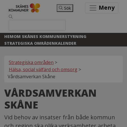
Meny
Sök
HEM
OM SKÅNES KOMMUNER
STYRNING
STRATEGISKA OMRÅDEN
KALENDER
Strategiska områden
>
Hälsa, social välfärd och omsorg
>
Vårdsamverkan Skåne
VÅRDSAMVERKAN
SKÅNE
Vid behov av insatser från både kommun
och region ska olika verksamheter arbeta