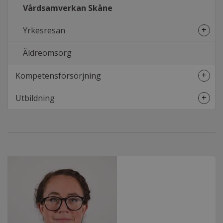
Vårdsamverkan Skåne
+
Yrkesresan
Öpp
unde
Äldreomsorg
+
Kompetensförsörjning
Öpp
unde
+
Utbildning
Öpp
unde