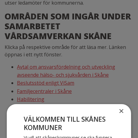
utser ledamöter för kommunerna.
OMRÅDEN SOM INGÅR UNDER
SAMARBETET
VÅRDSAMVERKAN SKÅNE
Klicka på respektive område för att läsa mer. Länken
öppnas i ett nytt fönster.
Avtal om ansvarsfördelning och utveckling
avseende hälso- och sjukvården i Skåne
Beslutsstöd enligt ViSam
Familjecentraler i Skåne
Habilitering
Läkemedelsfrågor
×
Rehabilitering
VÄLKOMMEN TILL SKÅNES
SIP och SVU
KOMMUNER
Skånegemensam digitalisering område hälsa
Vi vill att skåneskommuner.se ska fungera