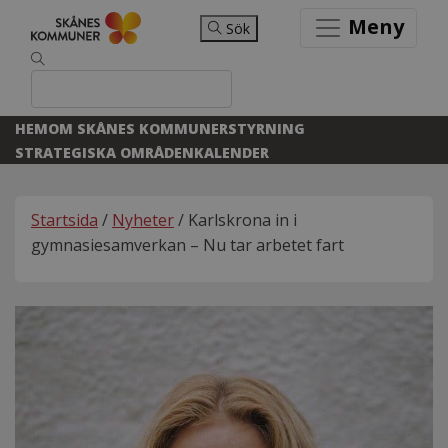
Meny
Sök
HEM
OM SKÅNES KOMMUNER
STYRNING
STRATEGISKA OMRÅDEN
KALENDER
Startsida
/
Nyheter
/ Karlskrona in i
gymnasiesamverkan – Nu tar arbetet fart