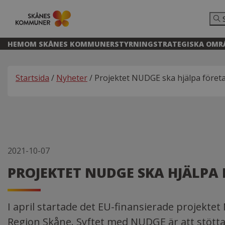
HEM
OM SKÅNES KOMMUNER
STYRNING
STRATEGISKA OMR
Startsida
/
Nyheter
/ Projektet NUDGE ska hjälpa företag
2021-10-07
PROJEKTET NUDGE SKA HJÄLPA
I april startade det EU-finansierade projekt
Region Skåne. Syftet med NUDGE är att stötta