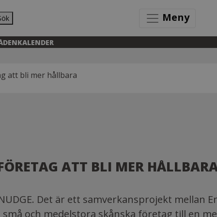
Meny
Sök
ÅDEN
KALENDER
 att bli mer hållbara
 FÖRETAG ATT BLI MER HÅLLBAR
et NUDGE. Det är ett samverkansprojekt mellan 
 små och medelstora skånska företag till en me