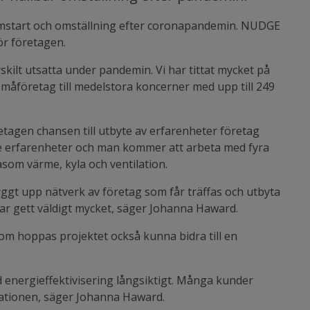
l omstart och omställning efter coronapandemin. NUDGE
ör företagen.
skilt utsatta under pandemin. Vi har tittat mycket på
småföretag till medelstora koncerner med upp till 249
tagen chansen till utbyte av erfarenheter företag
re erfarenheter och man kommer att arbeta med fyra
som värme, kyla och ventilation.
yggt upp nätverk av företag som får träffas och utbyta
har gett väldigt mycket, säger Johanna Haward.
utom hoppas projektet också kunna bidra till en
d energieffektivisering långsiktigt. Många kunder
nisationen, säger Johanna Haward.