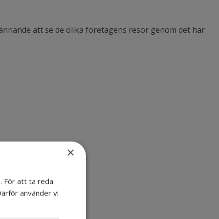
spännande att se de olika företagens resor genom det här
×
 För att ta reda
Därför använder vi