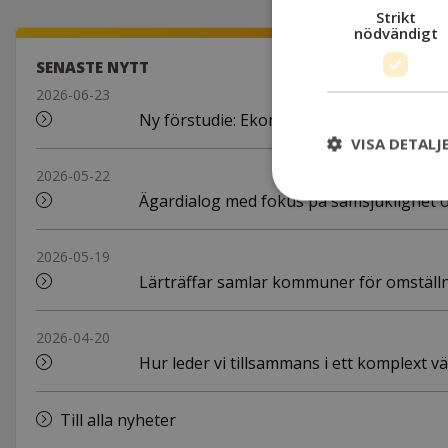
Strikt
nödvändigt
SENASTE NYTT
2026-06-23
Ny förstudie: Ekonomiskt bistånd en del 
VISA DETALJ
2026-05-22
Ägardialog med fokus på samsjuklighet 
2026-05-19
Lärträffar samlar kommuner för omställni
2026-04-20
Hur leder vi tillsammans i ett komplext v
Till alla nyheter