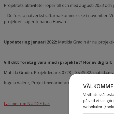
Projektets aktiviteter löper till och med augusti 2023 och 
– De första nätverksträffarna kommer ske i november. Vi 
projektet, säger Johanna Haward.
Uppdatering januari 2022:
Matilda Gradin är nu projekt
Vill ditt företag vara med i projektet? Hör av dig till:
Matilda Gradin, Projektledare, 0728 – 85 49 32, matilda
Ingela Valeur, Projektmedarbetare, 070-968 94 12, ingela
VÄLKOMMEN
Vi vill att skåne
på vad vi kan gör
Läs mer om NUDGE här.
webbkakor (cooki