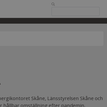
A
Energikontoret Skåne, Länsstyrelsen Skåne och
r hållbar omställning efter pandemin.