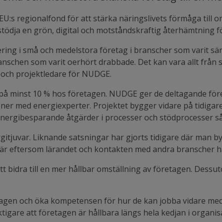
EU:s regionalfond för att stärka näringslivets förmåga til
stödja en grön, digital och motståndskraftig återhämtning f
sering i små och medelstora företag i branscher som varit sär
anschen som varit oerhört drabbade. Det kan vara allt från 
och projektledare för NUDGE.
 på minst 10 % hos företagen. NUDGE ger de deltagande före
oner med energiexperter. Projektet bygger vidare på tidiga
 energibesparande åtgärder i processer och stödprocesser så
gitjuvar. Liknande satsningar har gjorts tidigare där man b
et här eftersom lärandet och kontakten med andra branscher 
 att bidra till en mer hållbar omställning av företagen. Dess
öretagen och öka kompetensen för hur de kan jobba vidare me
 viktigare att företagen är hållbara längs hela kedjan i orga