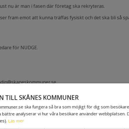
just nu är man i fasen där företag ska rekryteras.
ser fram emot att kunna träffas fysiskt och det ska bli så 
ledare för NUDGE.
.gradin@skaneskommuner.se
.valeur@lansstyrelsenskane.se
 TILL SKÅNES KOMMUNER
skommuner.se ska fungera så bra som möjligt för dig som besökare.
a bättre analyserar vi hur våra besökare använder webbplatsen. 
es).
Läs mer