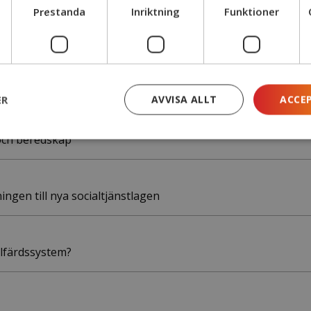
Prestanda
Inriktning
Funktioner
av Yrkesresan?
ER
AVVISA ALLT
ACCE
och beredskap
ngen till nya socialtjänstlagen
älfärdssystem?