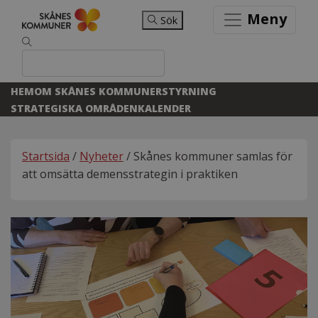
Meny
Sök
HEM
OM SKÅNES KOMMUNER
STYRNING
STRATEGISKA OMRÅDEN
KALENDER
Startsida
/
Nyheter
/ Skånes kommuner samlas för
att omsätta demensstrategin i praktiken