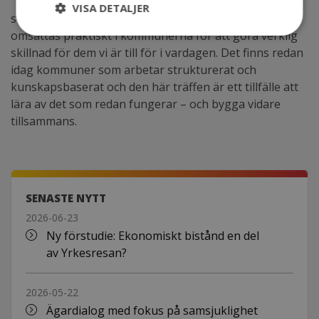
VISA DETALJER
strategin sätter en tydlig riktning men behöver
omsättas praktiskt i kommunerna för att göra verklig
skillnad för dem vi är till för i vardagen. Det finns redan
idag kommuner som arbetar strukturerat och
kunskapsbaserat och den här träffen är ett tillfälle att
lära av det som redan fungerar – och bygga vidare
tillsammans.
SENASTE NYTT
2026-06-23
Ny förstudie: Ekonomiskt bistånd en del
av Yrkesresan?
2026-05-22
Ägardialog med fokus på samsjuklighet