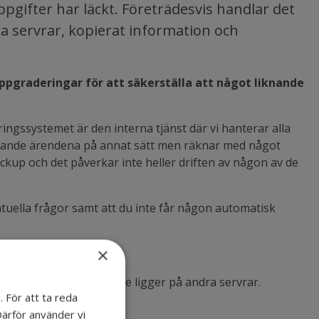
gifter har läckt. Företrädesvis handlar det
a servrar, kopierat information och
uppgraderingar för att säkerställa att något liknande
gssystemet är den interna tjänst där vi hanterar alla
ommande ärendena på annat sätt men räknar med något
ackup och det påverkar inte heller driften av någon av de
tuella frågor samt att du inte får någon automatisk
×
e vara påverkade då de ligger på andra servrar.
 För att ta reda
Därför använder vi