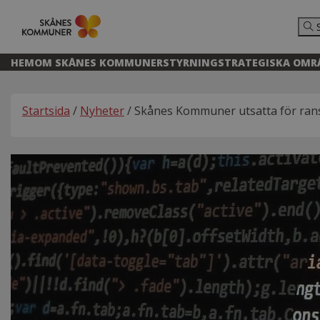
HEM
OM SKÅNES KOMMUNER
STYRNING
STRATEGISKA OMR
Startsida
/
Nyheter
/ Skånes Kommuner utsatta för ra