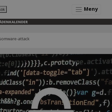
Meny
Sök
ÅDEN
KALENDER
nsomware-attack