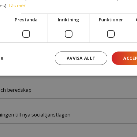
es).
Läs mer
 och håller på att återställa till senaste icke-infekterade 
ur vi bäst säkrar oss framöver. Givetvis arbetar vi även me
Prestanda
Inriktning
Funktioner
 vi att försöka identifiera och informera berörda personer 
ER
AVVISA ALLT
ACCE
av Yrkesresan?
och beredskap
ngen till nya socialtjänstlagen