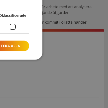
backuper. Parallellt pågår arbete med att analysera
d generella säkerhetshöjande åtgärder.
Oklassificerade
vars personuppgifter har kommit i orätta händer.
PTERA ALLA