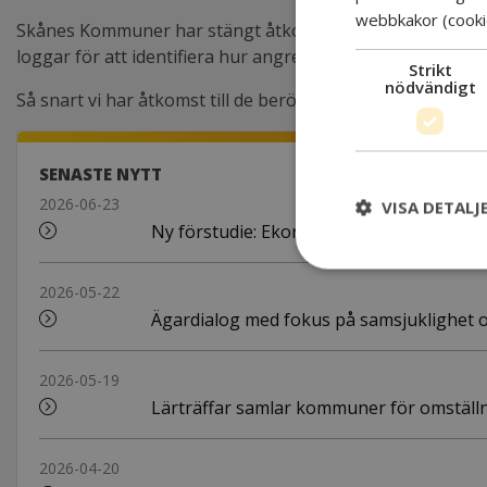
webbkakor (cooki
Skånes Kommuner har stängt åtkomsten till berörda tjänster
loggar för att identifiera hur angreppet genomförts och h
Strikt
nödvändigt
Så snart vi har åtkomst till de berörda tjänsterna kommer
SENASTE NYTT
2026-06-23
VISA DETALJ
Ny förstudie: Ekonomiskt bistånd en del 
2026-05-22
Ägardialog med fokus på samsjuklighet 
2026-05-19
Lärträffar samlar kommuner för omställni
2026-04-20