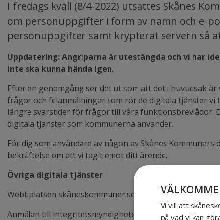
I fredags kväll (8/4-2022) utsattes Skånes K
om personuppgifter i form av namn och e-post
personuppgifter samt krypterat servern så at
Uppdatering: Angriparna är utestängda och vi har iden
inte ska kunna hända igen.
Efter en genomgång ser det ut som att det i huvudsak är 
frågor och felanmälningar som rör de digitala tjänster v
längre svarstider för frågor till våra funktionsbrevlådor
digitala tjänster som kommunerna använder.
För dig som användare av någon av Skånes Kommuners digit
bekräftelse om att vi tagit emot ditt ärende.
Övriga digitala tjänster
VÄLKOMMEN
Webbplatsen skåneskommuner.se, intranät, e-post, Teams,
Vi vill att skåne
Anmälan till Integritetsmyndigheten gällande läckan av p
på vad vi kan gör