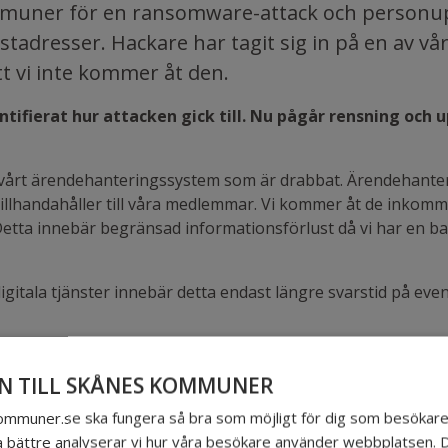
ommuner för en ransomware-attack och personupp
adresser. Hackare har tagit sig in på en av vår
t vi inte kommer åt den.
tifierat hur attacken gick till. Nu pågår rensning och 
vårt ärendehanteringssystem som är drabbat. Ärendehanterin
i tillhandahåller till våra medlemmar. Vi kommer åt de ink
. Detta innebär begränsad informationsförlust då vi har en b
ala tjänster innebär detta endast längre svarstid på even
 TILL SKÅNES KOMMUNER
 lösenord, filer, ekonomisystem och personalsystem ska int
skommuner.se ska fungera så bra som möjligt för dig som besökare.
ersonuppgifter och Polismyndigheten är gjord.
a bättre analyserar vi hur våra besökare använder webbplatsen. 