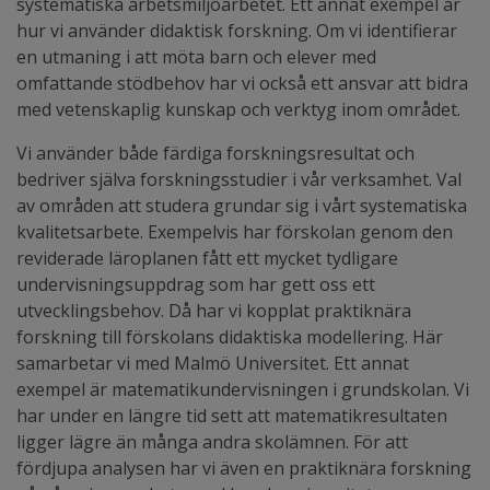
systematiska arbetsmiljöarbetet. Ett annat exempel är
hur vi använder didaktisk forskning. Om vi identifierar
en utmaning i att möta barn och elever med
omfattande stödbehov har vi också ett ansvar att bidra
med vetenskaplig kunskap och verktyg inom området.
Vi använder både färdiga forskningsresultat och
bedriver själva forskningsstudier i vår verksamhet. Val
av områden att studera grundar sig i vårt systematiska
kvalitetsarbete. Exempelvis har förskolan genom den
reviderade läroplanen fått ett mycket tydligare
undervisningsuppdrag som har gett oss ett
utvecklingsbehov. Då har vi kopplat praktiknära
forskning till förskolans didaktiska modellering. Här
samarbetar vi med Malmö Universitet. Ett annat
exempel är matematikundervisningen i grundskolan. Vi
har under en längre tid sett att matematikresultaten
ligger lägre än många andra skolämnen. För att
fördjupa analysen har vi även en praktiknära forskning