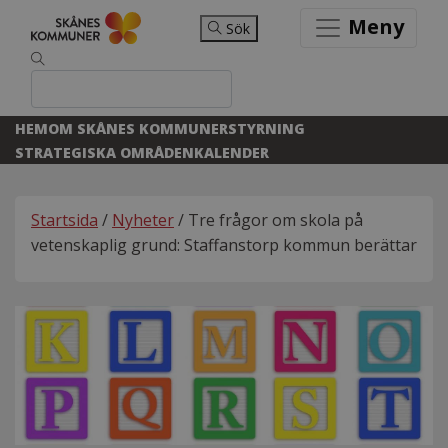
Meny
Sök
HEM
OM SKÅNES KOMMUNER
STYRNING
STRATEGISKA OMRÅDEN
KALENDER
Startsida
/
Nyheter
/ Tre frågor om skola på
vetenskaplig grund: Staffanstorp kommun berättar