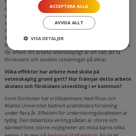
främst måste antagande om orsaker utredas
ACCEPTERA ALLA
ordentligt.
Vad beror detta på?
Först när vi vet det kan
vi satsa på rätt insatser. Ibland måste vi tillsammans
med forskare bedriva denna analys, vilket vi beskriver
AVVISA ALLT
mer längre fram. Skolor och förskolor är oftast för
snabba med insatser, man vågar inte vila i frågan. Vi
VISA DETALJER
tror att detta kan vara en anledning till att insatser inte
får effekt. Att arbeta vetenskapligt är ett sätt att ta
förskolans och skolans utmaningar på allvar.
Vilka effekter har arbete med skola på
vetenskaplig grund gett? Hur främjar detta arbete
skolans och förskolans utveckling i er kommun?
Inom förskolan har vi tillsammans med Ifous och
Malmö Universitet bedrivit praktiknära forskning
under flera år. Effekten för undervisningskvaliteten är
tydlig. Den didaktiska verktygslådan är större och
därmed finns större möjligheter att möta barns olika
behov. Läs mer på
Pedagog Staffanstorp
. En ökad