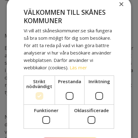
×
VÄLKOMMEN TILL SKÅNES
KOMMUNER
Vi vill att skåneskommuner.se ska fungera
Minska den administrativa
så bra som möjligt för dig som besökare.
För att ta reda på vad vi kan göra bättre
En viktig aspekt av arbetssättet är att man strävar efter
analyserar vi hur våra besökare använder
att minska den administrativa bördan i kvalitetsarbetet
webbplatsen. Därför använder vi
så mycket som möjligt. Kunskapsresultat sammanställs
webbkakor (cookies).
Läs mer
i ”skolblad” på förvaltningen till de enskilda förskolorna
och skolorna. Dialog används framför långa skriftliga
Strikt
Prestanda
Inriktning
redovisningar. Samtidigt får den politiska ledningen ett
nödvändigt
tydligt och korrekt underlag för att fatta beslut.
Funktioner
Oklassificerade
När utbildningsförvaltningen har kommit överens om
de områden som behöver utvecklas är den
vetenskapliga förankringen mycket viktig. Först och