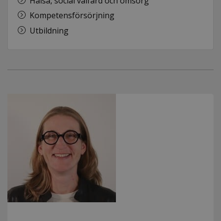
Hälsa, social välfärd och omsorg
Kompetensförsörjning
Utbildning