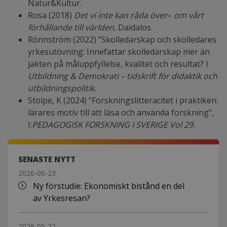
Natur&Kultur.
Rosa (2018)
Det vi inte kan råda över
–
om vårt
förhållande till världen
, Daidalos.
Rönnström (2022) ”Skolledarskap och skolledares
yrkesutövning: Innefattar skolledarskap mer än
jakten på måluppfyllelse, kvalitet och resultat? I
Utbildning & Demokrati – tidskrift för didaktik och
utbildningspolitik.
Stolpe, K (2024) ”Forskningslitteracitet i praktiken:
lärares motiv till att läsa och använda forskning”,
I:
PEDAGOGISK FORSKNING I SVERIGE Vol 29.
SENASTE NYTT
2026-06-23
Ny förstudie: Ekonomiskt bistånd en del
av Yrkesresan?
2026-05-22