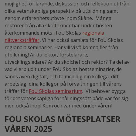
möjlighet för lärande, diskussion och reflektion utifrån
olika vetenskapliga perspektiv på utbildning samt
genom erfarenhetsutbyte inom Skåne. Många
rektorer från alla skolformer har under hösten
återkommande möts i FoU Skolas
regionala
nätverksträffar
.
Vi har också samlats för FoU Skolas
regionala seminarier. Här vill vi välkomna fler från
utbildning! Är du lektor, förstelärare,
utvecklingsledare? Är du skolchef och rektor? Ta del av
vad vi erbjudit under FoU Skolas höstseminarier, de
sänds även digitalt, och ta med dig din kollega, ditt
arbetslag, dina kollegor på förvaltningen till vårens
träffar för
FoU Skolas seminarium
. Vi behöver bygga
för det vetenskapliga förhållningssätt både var för sig
men också ihop! Kom och var med under våren!
FOU SKOLAS MÖTESPLATSER
VÅREN 2025