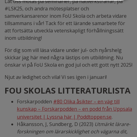
Låt oss mötas på seminarier, på nätverksträffar, på
#LSK25, och andra mötesplatser och
samverkansarenor inom FoU Skola och arbeta vidare
tillsammans i vår! Tack för ett lärande samarbete för
att fortsätta utveckla vetenskapligt förhållningssätt
inom utbildning!
För dig som vill läsa vidare under jul- och nyårshelg
skickar jag här med några lästips om utbildning. Nu
önskar vi på FoU Skola en god jul och ett gott nytt 2025!
Njut av ledighet och vila! Vi ses igen i januari!
FOU SKOLAS LITTERATURLISTA
Forskarpodden
#80 Olika åsikter – en väg till
kunskap – Forskarpodden – en podd från Uppsala
universitet | Lyssna här | Poddtoppen.se
.
Håkansson, J, Sundberg, D (2023)
Utmärkt lärare-
forskningen om lärarskicklighet och vägarna dit,