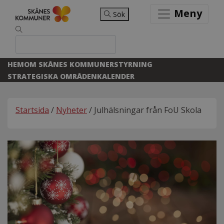
Meny
Sök
HEM
OM SKÅNES KOMMUNER
STYRNING
STRATEGISKA OMRÅDEN
KALENDER
Startsida
/
Nyheter
/ Julhälsningar från FoU Skola