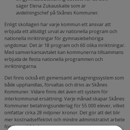
säger Elena Zukauskaite som är
avdelningschef på Skånes Kommuner.
Enligt skollagen har varje kommun ett ansvar att
erbjuda ett allsidigt urval av nationella program och
nationella inriktningar för gymnasiebehöriga
ungdomar. Det är 18 program och 60 olika inriktningar.
Med samverkansavtalet kan kommunerna tillsammans
erbjuda de flesta nationella programmen och
inriktningarna.
Det finns också ett gemensamt antagningssystem som
både upphandlas, förvaltas och drivs av Skånes
Kommuner. Vidare finns det även ett system för
interkommunal ersättning. Varje månad skapar Skånes
Kommuner betalningsunderlag för 55 000 elever, vilket
omfattar cirka 28 miljoner kronor. Det gör att det blir
mer kostnadseffektivt och mindre administrativt arbete
för de enskilda kommunerna.