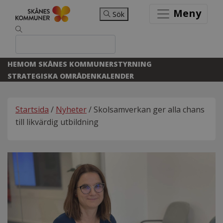
Meny
Sök
HEM
OM SKÅNES KOMMUNER
STYRNING
STRATEGISKA OMRÅDEN
KALENDER
Startsida
/
Nyheter
/ Skolsamverkan ger alla chans
till likvärdig utbildning