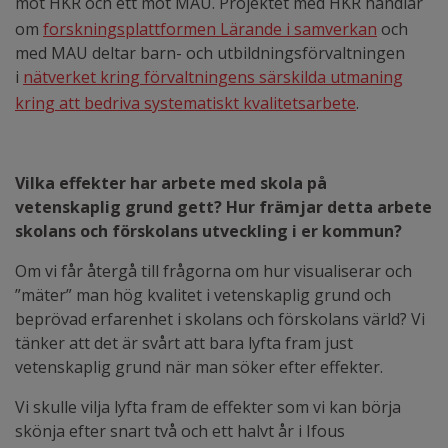
mot HKR och ett mot MAU. Projektet med HKR handlar
om
forskningsplattformen Lärande i samverkan
och
med MAU deltar barn- och utbildningsförvaltningen
i
nätverket kring förvaltningens särskilda utmaning
kring att bedriva systematiskt kvalitetsarbete
.
Vilka effekter har arbete med skola på
vetenskaplig grund gett? Hur främjar detta arbete
skolans och förskolans utveckling i er kommun?
Om vi får återgå till frågorna om hur visualiserar och
”mäter” man hög kvalitet i vetenskaplig grund och
beprövad erfarenhet i skolans och förskolans värld? Vi
tänker att det är svårt att bara lyfta fram just
vetenskaplig grund när man söker efter effekter.
Vi skulle vilja lyfta fram de effekter som vi kan börja
skönja efter snart två och ett halvt år i Ifous