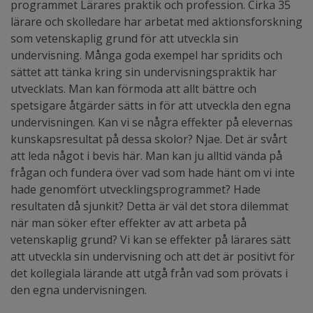
programmet Lärares praktik och profession. Cirka 35
lärare och skolledare har arbetat med aktionsforskning
som vetenskaplig grund för att utveckla sin
undervisning. Många goda exempel har spridits och
sättet att tänka kring sin undervisningspraktik har
utvecklats. Man kan förmoda att allt bättre och
spetsigare åtgärder sätts in för att utveckla den egna
undervisningen. Kan vi se några effekter på elevernas
kunskapsresultat på dessa skolor? Njae. Det är svårt
att leda något i bevis här. Man kan ju alltid vända på
frågan och fundera över vad som hade hänt om vi inte
hade genomfört utvecklingsprogrammet? Hade
resultaten då sjunkit? Detta är väl det stora dilemmat
när man söker efter effekter av att arbeta på
vetenskaplig grund? Vi kan se effekter på lärares sätt
att utveckla sin undervisning och att det är positivt för
det kollegiala lärande att utgå från vad som prövats i
den egna undervisningen.