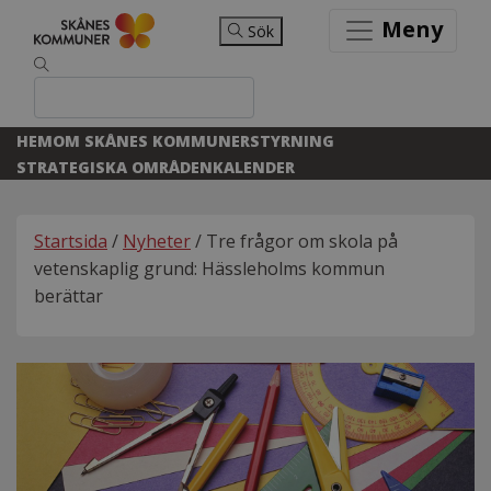
Meny
Sök
HEM
OM SKÅNES KOMMUNER
STYRNING
STRATEGISKA OMRÅDEN
KALENDER
Startsida
/
Nyheter
/ Tre frågor om skola på
vetenskaplig grund: Hässleholms kommun
berättar